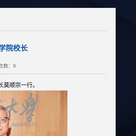
学院校长
次数：
9
长莫顺宗
一行
。