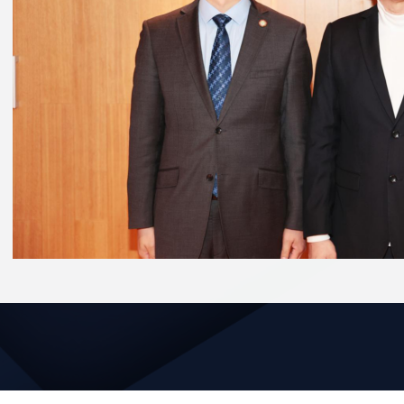
长对莫顺宗校长的来访表示热烈欢迎
，
表示北语与马来
合作历史和良好的合作基础。两校在汉语国际教育、华
办学特色，结合学生需求灵活调整合作项目
，
共同推进
学术交流等合作，促进
中马两国教育交流
，
推动中华文