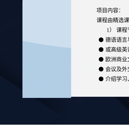
项目内容
：
课程由精选
1）
课程
⚫
德语语言
⚫
或高级英
⚫
欧洲商业
⚫
会议及外
⚫
介绍学习
⚫
模拟日常
⚫
走进德国
⚫
欧洲及德
⚫
留学德国
⚫
生活在德