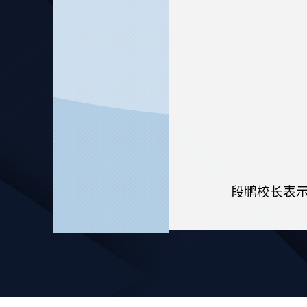
段鹏校长表
席哈萨克斯坦著名
作等方面的情况
计划、世界汉学
沙赫拉特
·