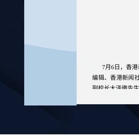
7
月
6
日，香港
编辑、香港新闻
副校长大泽徹先
宋红芳就东京
同学们用流利、
化从陌生到熟悉
芝崎真纪同学