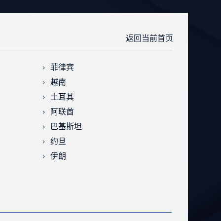
返回当前首页
菲律宾
越南
土耳其
阿联酋
巴基斯坦
约旦
伊朗