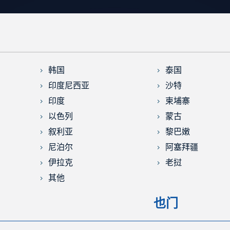
韩国
泰国
印度尼西亚
沙特
印度
柬埔寨
以色列
蒙古
叙利亚
黎巴嫩
尼泊尔
阿塞拜疆
伊拉克
老挝
其他
也门